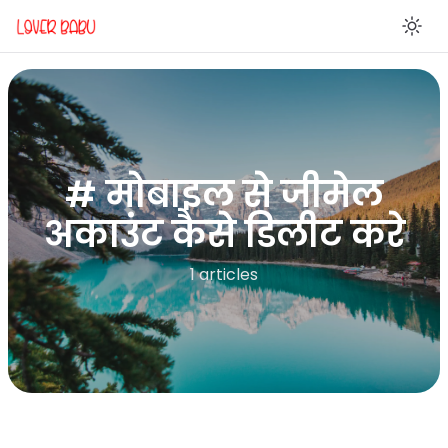
En
# मोबाइल से जीमेल
अकाउंट कैसे डिलीट करे
1 articles