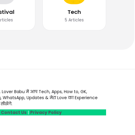
stival
Tech
rticles
5
Articles
. Lover Babu में आप Tech, Apps, How to, GK,
g, WhatsApp, Updates & मेरा Love का Experience
ीखेंगे.
|
Contact Us
|
Privacy Policy