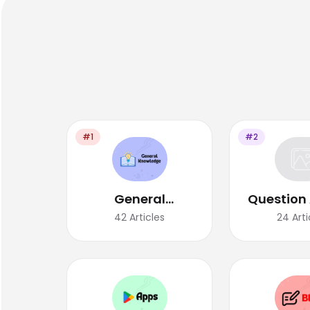
#1
#2
General
Question
Knowledge
42
Articles
24
Arti