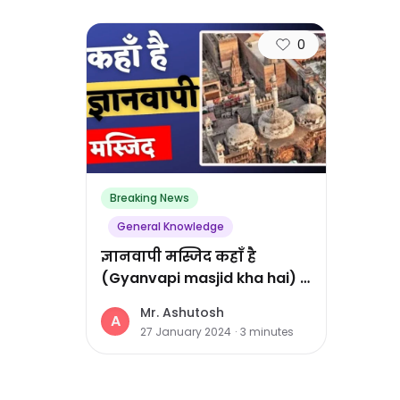
0
Breaking News
General Knowledge
ज्ञानवापी मस्जिद कहाँ है
(Gyanvapi masjid kha hai) |
Where is gyanvapi mandir ?
Mr. Ashutosh
A
27 January 2024
·
3
minutes