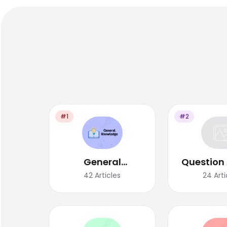
#1
#2
General
Question
Knowledge
42
Articles
24
Arti