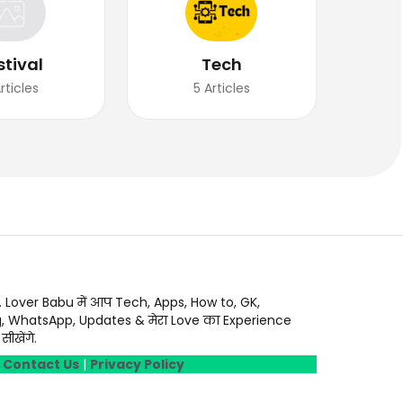
stival
Tech
rticles
5
Articles
. Lover Babu में आप Tech, Apps, How to, GK,
g, WhatsApp, Updates & मेरा Love का Experience
ीखेंगे.
|
Contact Us
|
Privacy Policy