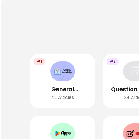
#1
#2
General
Question
Knowledge
42
Articles
24
Arti