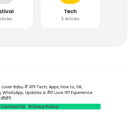
stival
Tech
rticles
5
Articles
. Lover Babu में आप Tech, Apps, How to, GK,
g, WhatsApp, Updates & मेरा Love का Experience
ीखेंगे.
|
Contact Us
|
Privacy Policy