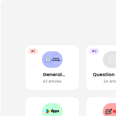
#1
#2
General
Question
Knowledge
42
Articles
24
Arti