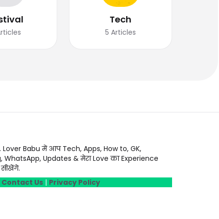
stival
Tech
rticles
5
Articles
. Lover Babu में आप Tech, Apps, How to, GK,
g, WhatsApp, Updates & मेरा Love का Experience
ीखेंगे.
|
Contact Us
|
Privacy Policy