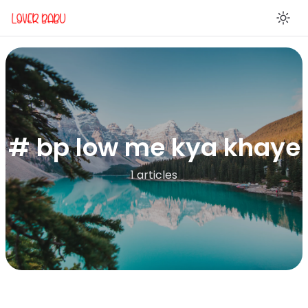
En
# bp low me kya khaye
1 articles