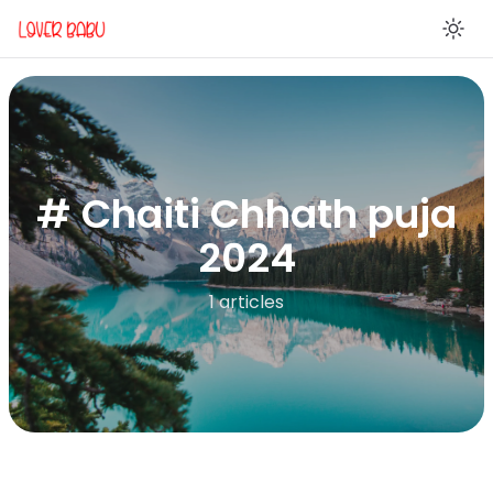
En
# Chaiti Chhath puja
2024
1 articles