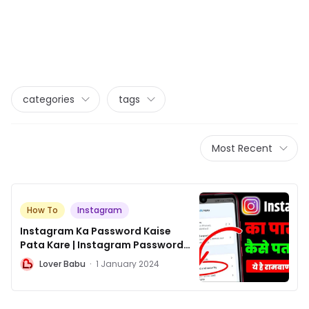
categories
tags
Most Recent
How To
Instagram
Instagram Ka Password Kaise
Pata Kare | Instagram Password
Kaise Pata Kare
L
Lover Babu
·
1 January 2024