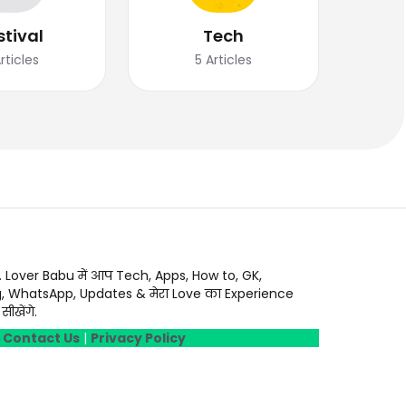
stival
Tech
rticles
5
Articles
. Lover Babu में आप Tech, Apps, How to, GK,
g, WhatsApp, Updates & मेरा Love का Experience
ीखेंगे.
|
Contact Us
|
Privacy Policy