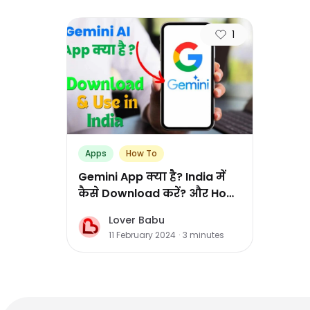
1
Apps
How To
Gemini App क्या है? India में
कैसे Download करें? और How
to Use Gemini AI App in India
Lover Babu
L
11 February 2024
·
3
minutes