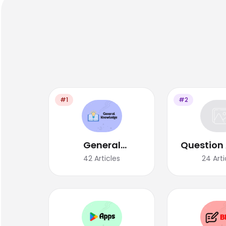
#1
#2
General
Question
Knowledge
42
Articles
24
Arti