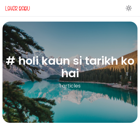
En
# holi kaun si tarikh ko
hai
1 articles