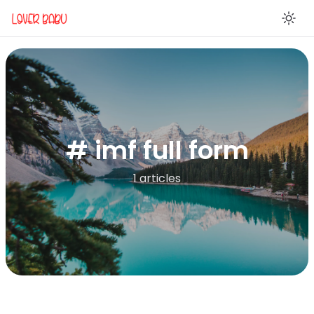
En
# imf full form
1 articles