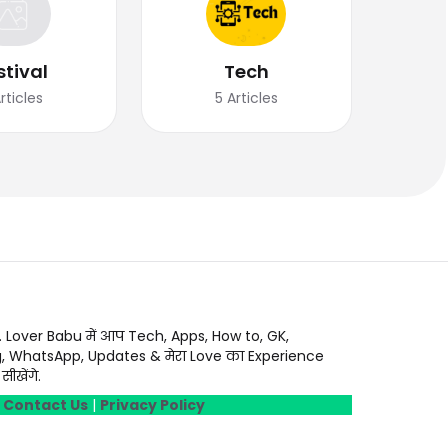
stival
Tech
rticles
5
Articles
. Lover Babu में आप Tech, Apps, How to, GK,
g, WhatsApp, Updates & मेरा Love का Experience
ीखेंगे.
|
Contact Us
|
Privacy Policy