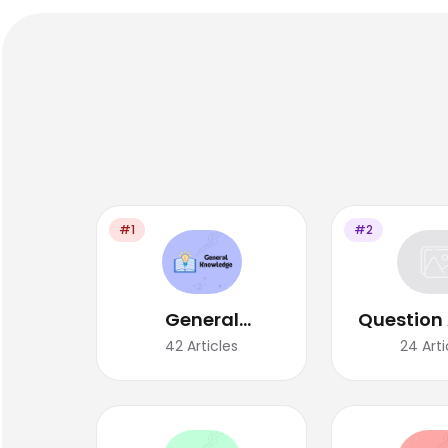
#1
#2
General
Question
Knowledge
42
Articles
24
Arti