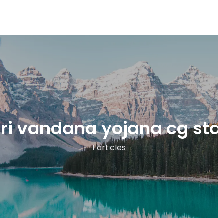
i vandana yojana cg sta
1 articles