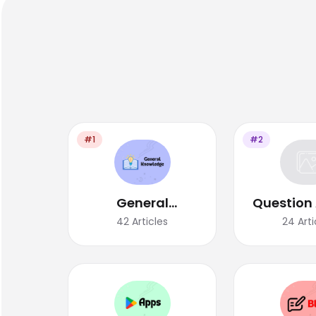
#1
#2
General
Question
Knowledge
42
Articles
24
Arti