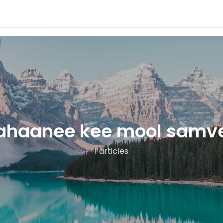
kahaanee kee mool samve
1 articles