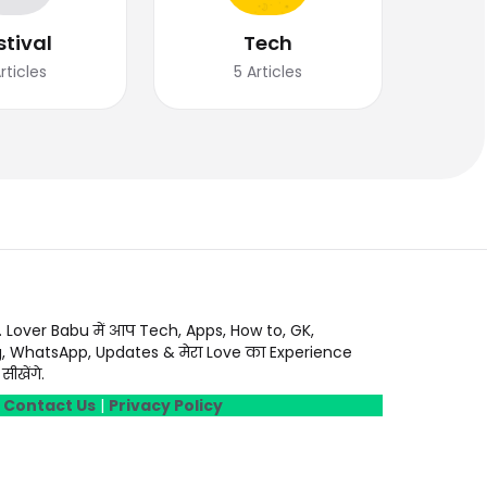
stival
Tech
rticles
5
Articles
. Lover Babu में आप Tech, Apps, How to, GK,
g, WhatsApp, Updates & मेरा Love का Experience
ीखेंगे.
|
Contact Us
|
Privacy Policy