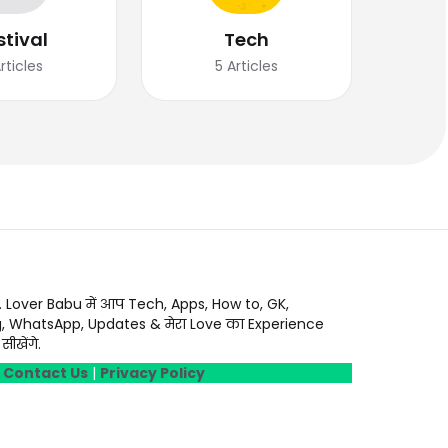
stival
Tech
rticles
5
Articles
. Lover Babu में आप Tech, Apps, How to, GK,
g, WhatsApp, Updates & मेरा Love का Experience
ीखेंगे.
|
Contact Us
|
Privacy Policy