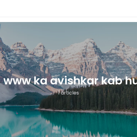
 www ka avishkar kab h
1 articles