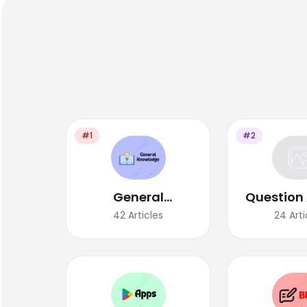
#1
#2
General
Question
Knowledge
42
Articles
24
Arti