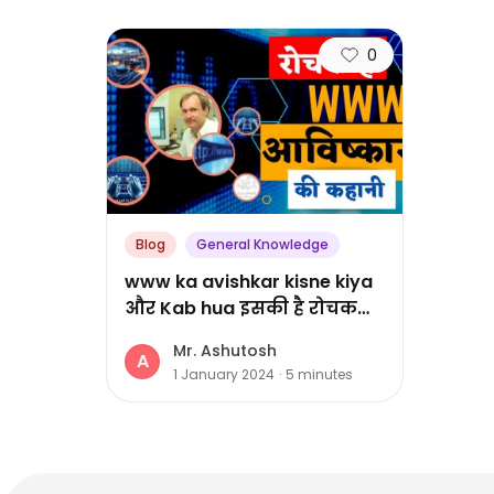
0
Blog
General Knowledge
www ka avishkar kisne kiya
और Kab hua इसकी है रोचक
कहानी
Mr. Ashutosh
A
1 January 2024
·
5
minutes