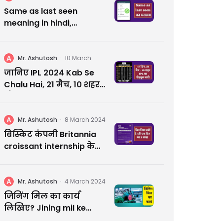
2024
Same as last seen
meaning in hindi,
whatsapp के इस खास
फ़ीचर के बारे में जानें सब
कुछ
A
Mr. Ashutosh
·
10 March
2024
जानिए IPL 2024 Kab Se
Chalu Hai, 21 मैच, 10 शहर
और 17 दिन का रोमांच
A
Mr. Ashutosh
·
8 March 2024
बिस्किट कंपनी Britannia
croissant internship के
क्यों दे रही एक दिन का 3
लाख | आप कहीं मिस न कर
जाए
A
Mr. Ashutosh
·
4 March 2024
जिनिंग मिल का कार्य
लिखिए? Jining mil ke
karya likhiye