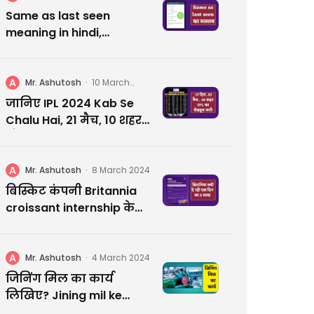
2024
Same as last seen
meaning in hindi,
whatsapp के इस खास
फ़ीचर के बारे में जानें सब
कुछ
A
Mr. Ashutosh
·
10 March
2024
जानिए IPL 2024 Kab Se
Chalu Hai, 21 मैच, 10 शहर
और 17 दिन का रोमांच
A
Mr. Ashutosh
·
8 March 2024
बिस्किट कंपनी Britannia
croissant internship के
क्यों दे रही एक दिन का 3
लाख | आप कहीं मिस न कर
जाए
A
Mr. Ashutosh
·
4 March 2024
जिनिंग मिल का कार्य
लिखिए? Jining mil ke
karya likhiye