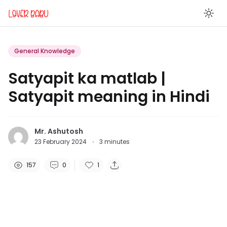
En
General Knowledge
Satyapit ka matlab |
Satyapit meaning in Hindi
Mr. Ashutosh
23 February 2024
·
3
minutes
157
0
1