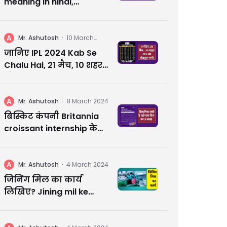
meaning in hindi,
whatsapp के इस खास
फ़ीचर के बारे में जानें सब
कुछ
A
Mr. Ashutosh
·
10 March
2024
जानिए IPL 2024 Kab Se
Chalu Hai, 21 मैच, 10 शहर
और 17 दिन का रोमांच
A
Mr. Ashutosh
·
8 March 2024
बिस्किट कंपनी Britannia
croissant internship के
क्यों दे रही एक दिन का 3
लाख | आप कहीं मिस न कर
जाए
A
Mr. Ashutosh
·
4 March 2024
जिनिंग मिल का कार्य
लिखिए? Jining mil ke
karya likhiye